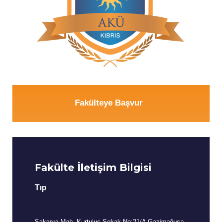
Fakülteye Başvur
Fakülte İletişim Bilgisi
Tıp
Sakarya Mah. Kurtuluş Sokak No:21/A Gazimağusa-