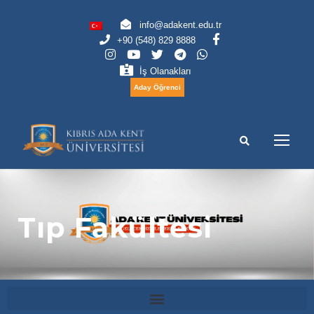
info@adakent.edu.tr
+90 (548) 829 8888
İş Olanakları
Aday Öğrenci
Tıp Fakültesi