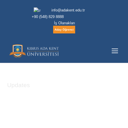
info@adakent.edu.tr
+90 (548) 829 8888
İş Olanakları
Aday Öğrenci
Updates
Tag